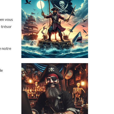
 en vous
 trésor
e notre
le