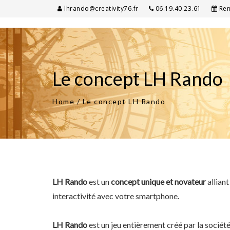
lhrando@creativity76.fr
06.19.40.23.61
Ren
Le concept LH Rando
Home
/
Le concept LH Rando
LH Rando
est un
concept unique et novateur
allian
interactivité avec votre smartphone.
LH Rando
est un jeu entièrement créé par la sociét